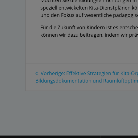
Möchten Sie die Bildungseinrichtungen in
speziell entwickelten Kita-Dienstplänen kön
und den Fokus auf wesentliche pädagogis
Für die Zukunft von Kindern ist es entsc
können wir dazu beitragen, indem wir präv
Beitragsnavigation
Vorheriger
Vorherige:
Effektive Strategien für Kita-O
Beitrag:
Bildungsdokumentation und Raumluftoptim