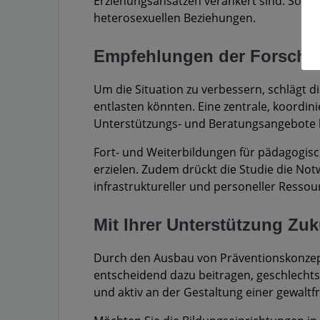
Erziehungsansätzen verankert sind. Solc
heterosexuellen Beziehungen.
Empfehlungen der Forsch
Um die Situation zu verbessern, schlägt d
entlasten könnten. Eine zentrale, koordin
Unterstützungs- und Beratungsangebote b
Fort- und Weiterbildungen für pädagogisc
erzielen. Zudem drückt die Studie die No
infrastruktureller und personeller Resso
Mit Ihrer Unterstützung Zuk
Durch den Ausbau von Präventionskonzept
entscheidend dazu beitragen, geschlechts
und aktiv an der Gestaltung einer gewalt