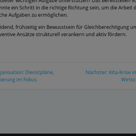
 dieser wichtigen Aufgabe unterstützen? Das Bereitstelle
nte ein Schritt in die richtige Richtung sein, um die Arbeit 
che Aufgaben zu ermöglichen.
heidend, frühzeitig ein Bewusstsein für Gleichberechtigung
entive Ansätze strukturell verankern und aktiv fördern.
Nächster
rganisation: Dienstpläne,
Nächster:
Kita-Krise 
Beitrag:
ierung im Fokus
Wirtsc