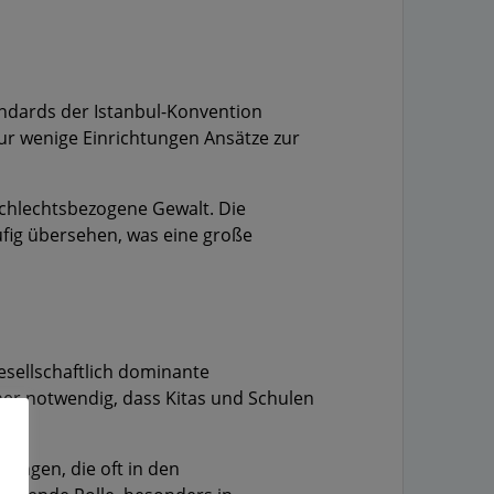
andards der Istanbul-Konvention
nur wenige Einrichtungen Ansätze zur
schlechtsbezogene Gewalt. Die
ufig übersehen, was eine große
gesellschaftlich dominante
her notwendig, dass Kitas und Schulen
ungen, die oft in den