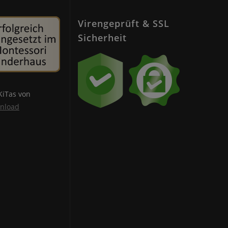
Virengeprüft & SSL
Sicherheit
 KiTas von
wnload