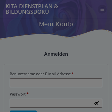
Zum
KITA DIENSTPLAN &
Inhalt
BILDUNGSDOKU
springen
Mein Konto
Anmelden
Erforderlich
Benutzername oder E-Mail-Adresse
*
Erforderlich
Passwort
*