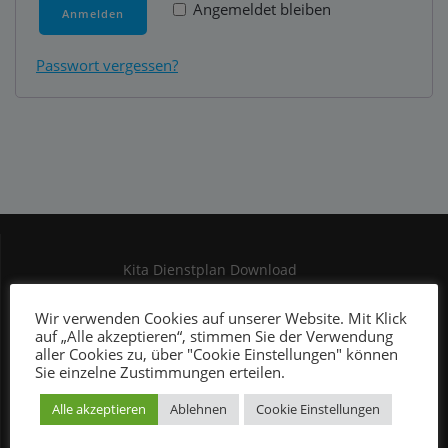
Angemeldet bleiben
Anmelden
Passwort vergessen?
Kita Dienstplan Download
Kontakt
Wir verwenden Cookies auf unserer Website. Mit Klick
Mein Konto
auf „Alle akzeptieren“, stimmen Sie der Verwendung
aller Cookies zu, über "Cookie Einstellungen" können
Service Dienstplan Download
Sie einzelne Zustimmungen erteilen.
Anwendung Dienstplan
Alle akzeptieren
Ablehnen
Cookie Einstellungen
Glossar