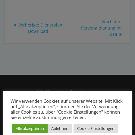
Beitragsnavigation
Nächs
Nächster:
Vorheriger
Vorherige:
Dienstplan
Beitra
Personalplanung im
Beitrag:
Download
KiTa
Kita Dienstplan Download
Wir verwenden Cookies auf unserer Website. Mit Klick
Kontakt
auf „Alle akzeptieren“, stimmen Sie der Verwendung
Mein Konto
aller Cookies zu, über "Cookie Einstellungen" können
Sie einzelne Zustimmungen erteilen.
Service Dienstplan Download
Alle akzeptieren
Ablehnen
Cookie Einstellungen
Anwendung Dienstplan