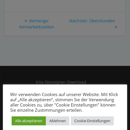
Beitragsnavigation
Vorheriger
Nächster
Vorherige:
Nächster:
Überstunden
Beitrag:
Beitrag:
Kernarbeitszeiten
Kita Dienstplan Download
Kontakt
Wir verwenden Cookies auf unserer Website. Mit Klick
auf „Alle akzeptieren“, stimmen Sie der Verwendung
Mein Konto
aller Cookies zu, über "Cookie Einstellungen" können
Sie einzelne Zustimmungen erteilen.
Service Dienstplan Download
Anwendung Dienstplan
Alle akzeptieren
Ablehnen
Cookie Einstellungen
Glossar