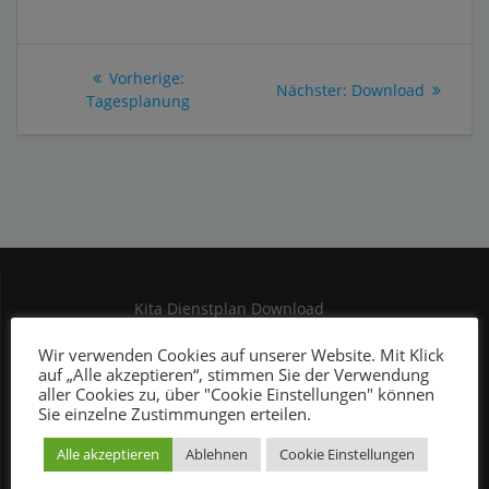
Beitragsnavigation
Vorheriger
Vorherige:
Nächster
Nächster:
Download
Beitrag:
Tagesplanung
Beitrag:
Kita Dienstplan Download
Kontakt
Wir verwenden Cookies auf unserer Website. Mit Klick
auf „Alle akzeptieren“, stimmen Sie der Verwendung
Mein Konto
aller Cookies zu, über "Cookie Einstellungen" können
Sie einzelne Zustimmungen erteilen.
Service Dienstplan Download
Anwendung Dienstplan
Alle akzeptieren
Ablehnen
Cookie Einstellungen
Glossar