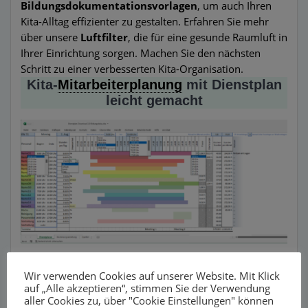
Bildungsdokumentationsvorlagen
, um auch Ihren
Kita-Alltag effizienter zu gestalten. Erfahren Sie mehr
über unsere
Luftfilter
, die für eine gesunde Raumluft in
Ihrer Einrichtung sorgen. Machen Sie den nächsten
Schritt zu einer verbesserten Kita-Organisation.
Kita-
Mitarbeiterplanung
mit Dienstplan
leicht gemacht
Dienstplan für Kitas im Vergleich
Wir verwenden Cookies auf unserer Website. Mit Klick
auf „Alle akzeptieren“, stimmen Sie der Verwendung
Übersichtliche Dienstplanung in Kindergärten Mit den
aller Cookies zu, über "Cookie Einstellungen" können