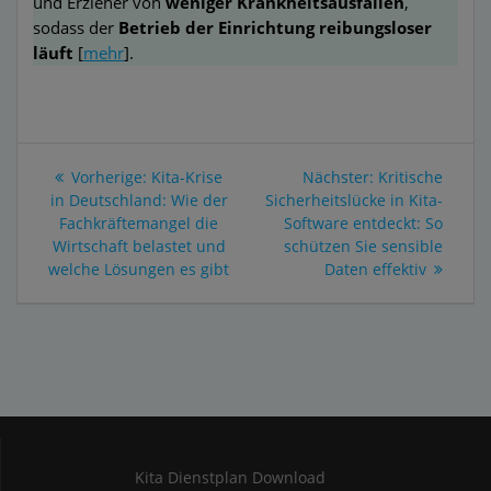
und Erzieher von
weniger Krankheitsausfällen
,
sodass der
Betrieb der Einrichtung reibungsloser
läuft
[
mehr
].
Beitragsnavigation
Vorheriger
Nächster
Vorherige:
Kita-Krise
Nächster:
Kritische
Beitrag:
Beitrag:
in Deutschland: Wie der
Sicherheitslücke in Kita-
Fachkräftemangel die
Software entdeckt: So
Wirtschaft belastet und
schützen Sie sensible
welche Lösungen es gibt
Daten effektiv
Kita Dienstplan Download