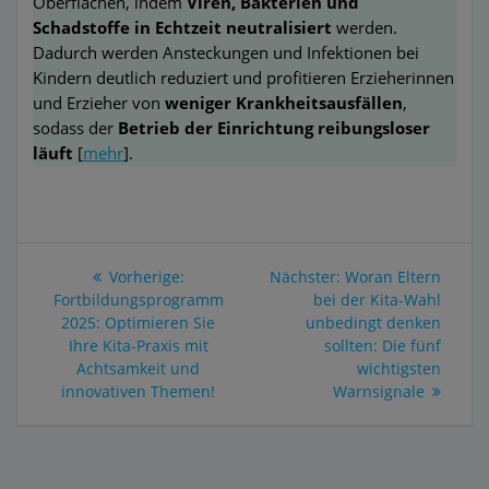
Oberflächen, indem
Viren, Bakterien und
Schadstoffe in Echtzeit neutralisiert
werden.
Dadurch werden Ansteckungen und Infektionen bei
Kindern deutlich reduziert und profitieren Erzieherinnen
und Erzieher von
weniger Krankheitsausfällen
,
sodass der
Betrieb der Einrichtung reibungsloser
läuft
[
mehr
].
Beitragsnavigation
Vorheriger
Nächster
Vorherige:
Nächster:
Woran Eltern
Beitrag:
Beitrag:
Fortbildungsprogramm
bei der Kita-Wahl
2025: Optimieren Sie
unbedingt denken
Ihre Kita-Praxis mit
sollten: Die fünf
Achtsamkeit und
wichtigsten
innovativen Themen!
Warnsignale