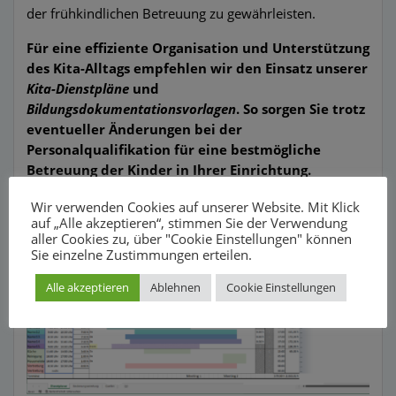
der frühkindlichen Betreuung zu gewährleisten.
Für eine effiziente Organisation und Unterstützung
des Kita-Alltags empfehlen wir den Einsatz unserer
Kita-Dienstpläne
und
Bildungsdokumentationsvorlagen
. So sorgen Sie trotz
eventueller Änderungen bei der
Personalqualifikation für eine bestmögliche
Betreuung der Kinder in Ihrer Einrichtung.
Kita-
Mitarbeiterplanung
mit Dienstplan
Wir verwenden Cookies auf unserer Website. Mit Klick
leicht gemacht
auf „Alle akzeptieren“, stimmen Sie der Verwendung
aller Cookies zu, über "Cookie Einstellungen" können
Sie einzelne Zustimmungen erteilen.
Alle akzeptieren
Ablehnen
Cookie Einstellungen