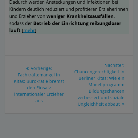
Dadurch werden Ansteckungen und Infektionen bei
Kindern deutlich reduziert und profitieren Erzieherinnen
und Erzieher von
weniger Krankheitsausfällen
,
sodass der
Betrieb der Einrichtung reibungsloser
läuft
[
mehr
].
Beitragsnavigation
Nächs
Nächster:
Vorheriger
Vorherige:
Beitra
Chancengerechtigkeit in
Beitrag:
Fachkräftemangel in
Berliner Kitas: Wie ein
Kitas: Bürokratie bremst
Modellprogramm
den Einsatz
Bildungschancen
internationaler Erzieher
verbessert und soziale
aus
Ungleichheit abbaut