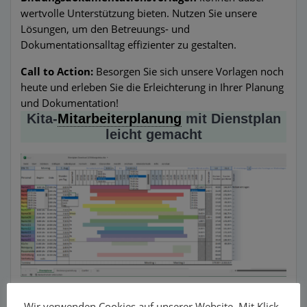
wertvolle Unterstützung bieten. Nutzen Sie unsere
Lösungen, um den Betreuungs- und
Dokumentationsalltag effizienter zu gestalten.
Call to Action:
Besorgen Sie sich unsere Vorlagen noch
heute und erleben Sie die Erleichterung in Ihrer Planung
und Dokumentation!
Kita-
Mitarbeiterplanung
mit Dienstplan
leicht gemacht
Dienstplan für Kitas im Vergleich
Wir verwenden Cookies auf unserer Website. Mit Klick