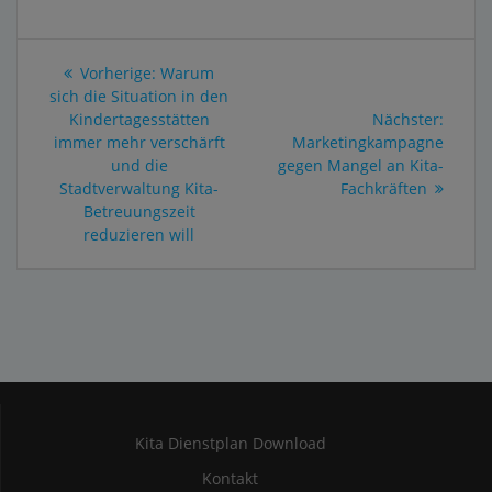
Beitragsnavigation
Vorheriger
Vorherige:
Warum
Beitrag:
sich die Situation in den
Nächs
Kindertagesstätten
Nächster:
Beitra
immer mehr verschärft
Marketingkampagne
und die
gegen Mangel an Kita-
Stadtverwaltung Kita-
Fachkräften
Betreuungszeit
reduzieren will
Kita Dienstplan Download
Kontakt