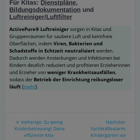
Für Kitas:
Dienstpläne
,
Bildungsdokumentation
und
Luftreiniger/Luftfilter
ActivePure® Luftreiniger
sorgen in Kitas und
Gruppenräumen für saubere Luft und keimfreie
Oberflächen, indem
Viren, Bakterien und
Schadstoffe in Echtzeit neutralisiert
werden.
Dadurch werden Ansteckungen und Infektionen bei
Kindern deutlich reduziert und profitieren Erzieherinnen
und Erzieher von
weniger Krankheitsausfällen
,
sodass der
Betrieb der Einrichtung reibungsloser
läuft
[
mehr
].
Beitragsnavigation
Vorheriger
Nächs
Vorherige:
Zu wenig
Nächster:
Beitrag:
Beitra
Kinderbetreuung! Diese
Fachkräftealarm:
effiziente Kita-
Kindergärten vor