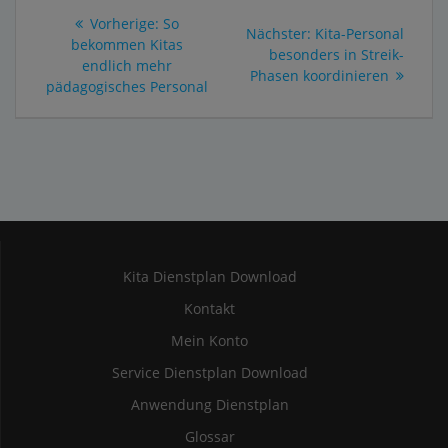
Beitragsnavigation
Vorheriger
Vorherige:
So
Nächster
Nächster:
Kita-Personal
Beitrag:
bekommen Kitas
Beitrag:
besonders in Streik-
endlich mehr
Phasen koordinieren
pädagogisches Personal
Kita Dienstplan Download
Kontakt
Mein Konto
Service Dienstplan Download
Anwendung Dienstplan
Glossar